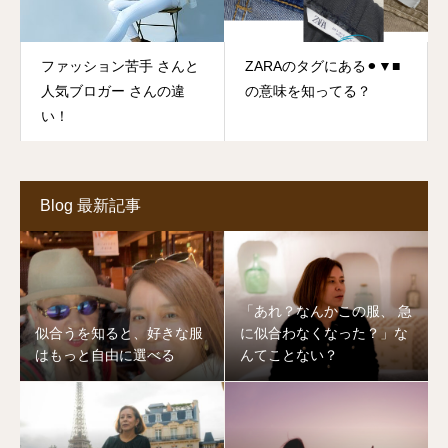
ファッション苦手 さんと
ZARAのタグにある⚫︎▼■
人気ブロガー さんの違
の意味を知ってる？
い！
Blog 最新記事
「あれ？なんかこの服、 急
似合うを知ると、好きな服
に似合わなくなった？」な
はもっと自由に選べる
んてことない？