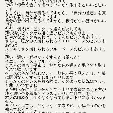
伝えて、どういう点を気を付けて
その「似合う色」を選べばいいか相談するといいと思い
ます
もしくは、自分が着るのですから、『自分の意志』を貫
くのも有りだと思っています
自分の想い出になるのですから、後悔がないほうがいい
です！
ただ、例えば「ピンク」を選んだとしても
薄い淡いピンクから凄く濃いピンクもありますし
鮮やかなピンクもあれば、くすんだピンクもあります
さらに、暖かみの感じられるイエローベースのピンクも
あれば
スッキリさを感じられるブルーベースのピンクもありま
す
薄い・濃い・鮮やか・くすんだ（濁った）
イエローベース・ブルーベース
これらの似合う要素は、好きな色を選んだ場合でも取り
入れて欲しいです
ベースの色が似合わないと、顔色が悪く見えたり、年齢
に関係なくくすんでしまったりします
せっかくのドレスを着る際に、そのような状況はちょっ
と悲しいですよね
また明らかに、淡い色がとても上品で素敵に見える方が
凄く濃い色を着るとドレスばかりが悪目立ちをし
本人の印象が、全くなくなってしまい下品になりかねま
せん
そういう点でも、どういう『要素の色』が似合うのかを
知っておくことは