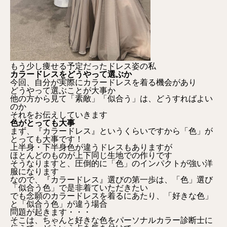
もう少し痩せる予定だったドレス姿の私
カラードレスをどうやって選ぶか
今回、自分が実際にカラードレスを着る機会があり
どうやって選ぶことが大事か
他の方から見て「素敵」「似合う」は、どうすればよい
のか
それをお伝えしていきます
色がとっても大事
まず、『カラードレス』というくらいですから「色」が
とっても大事です！
上半身・下半身色が違うドレスもありますが
ほとんどのものが上下同じ生地での作りです
そうなりますと、圧倒的に「色」のインパクトが強い洋
服になります
なので、『カラードレス』選びの第一歩は、「色」選び
「似合う色」で是非着ていただきたい
でも念願のカラードレスを着るにあたり、「好きな色」
と「似合う色」が違う場合
問題が起きます・・・
そこは、ちゃんと好きな色をパーソナルカラー診断士に