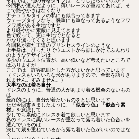
それでは、他の骨格タイプは、どうしたらいいのか？
今回私が選んだように、薄いレースが重ねてあれば、そ
こで艶やかさはなくなり
ナチュラルタイプの私にも似合ってきます
ウェーブタイプなら、幾重にも重なってあるようなフワ
フワ感がある生地ですと
より軽やかに素敵に見えてきます
色で絞って、更に生地でとなると
かなり減ってくると思います
今回私が着た王道のプリンセスラインのような
上半身は、ぴったりでウエストから裾にかけてふんわり
のようなデザインは
多少のウエスト位置が、高い低いなど考えたいところで
はありますが
ここでは、許容範囲とした方がよいかと思っています
（ドレスもいろいろな形がありますので、全部を語りき
れません。すみません。）
大事なのは着る自分
ドレスのように、普通の人があまり着る機会のないもの
は
最終的には、自分が着たいものをとは思います
ただ今回書きましたように、
「似合う色」「似合う素
材」
を意識して
少しでも素敵にドレスを着て欲しいと思います
私のドレスに黒いレースが重なって落ち着いた色合いを
選んでいるのは
決して歳を重ねているから落ち着いた色がいいのではな
く