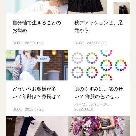
自分軸で生きることの
秋ファッションは、足
お勧め
元から
BLOG
2023.01.06
BLOG
2022.08.28
どういうお客様が多
肌のくすみは、歳のせ
い？年齢は？身長は？
い？ 洋服の色のせい
かも？
パーソナルカラー診…
BLOG
2022.07.26
2022.03.10