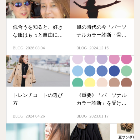
似合うを知ると、好き
風の時代の今「パーソ
な服はもっと自由に選
ナルカラー診断・骨格
べる
診断」は必要なのか？
BLOG
2026.08.04
BLOG
2024.12.15
トレンチコートの選び
《重要》「パーソナル
方
カラー診断」を受けよ
うとお考えの方
BLOG
2024.04.26
BLOG
2023.01.17