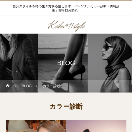
自分スタイルを持つ生き方を応援します「パーソナルカラー診断・骨格診
断 / 骨格12分類®」
BLOG
BLOG
カラー診断
カラー診断