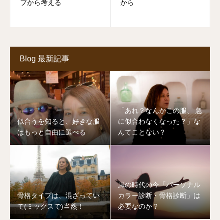
プから考える
から
Blog 最新記事
「あれ？なんかこの服、 急
似合うを知ると、好きな服
に似合わなくなった？」な
はもっと自由に選べる
んてことない？
風の時代の今「パーソナル
骨格タイプは、混ざってい
カラー診断・骨格診断」は
て(ミックスで)当然！
必要なのか？