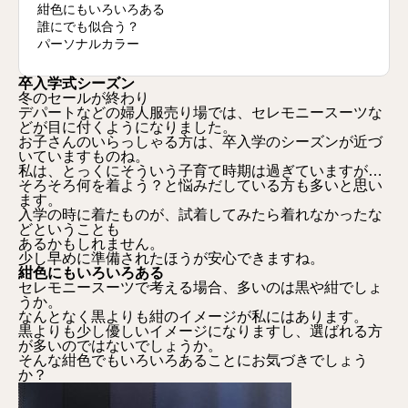
紺色にもいろいろある
誰にでも似合う？
パーソナルカラー
卒入学式シーズン
冬のセールが終わり
デパートなどの婦人服売り場では、セレモニースーツな
どが目に付くようになりました。
お子さんのいらっしゃる方は、卒入学のシーズンが近づ
いていますものね。
私は、とっくにそういう子育て時期は過ぎていますが…
そろそろ何を着よう？と悩みだしている方も多いと思い
ます。
入学の時に着たものが、試着してみたら着れなかったな
どということも
あるかもしれません。
少し早めに準備されたほうが安心できますね。
紺色にもいろいろある
セレモニースーツで考える場合、多いのは黒や紺でしょ
うか。
なんとなく黒よりも紺のイメージが私にはあります。
黒よりも少し優しいイメージになりますし、選ばれる方
が多いのではないでしょうか。
そんな紺色でもいろいろあることにお気づきでしょう
か？