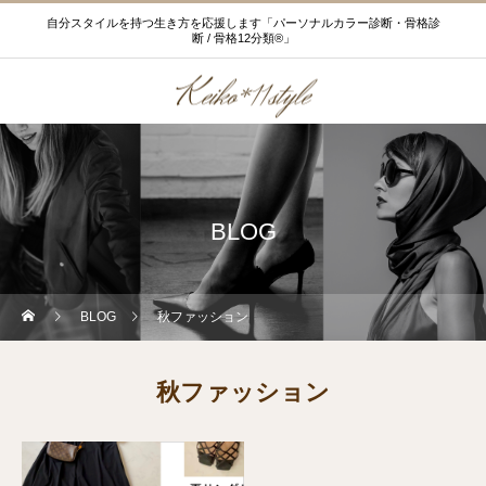
自分スタイルを持つ生き方を応援します「パーソナルカラー診断・骨格診
断 / 骨格12分類®」
BLOG
BLOG
秋ファッション
秋ファッション