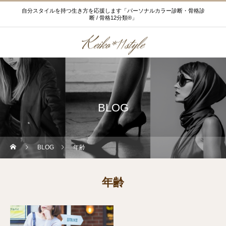
自分スタイルを持つ生き方を応援します「パーソナルカラー診断・骨格診
断 / 骨格12分類®」
BLOG
BLOG
年齢
年齢