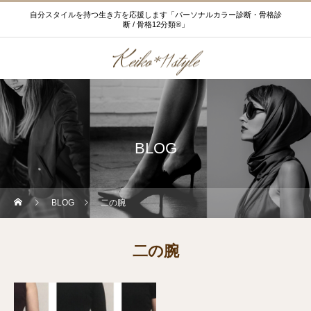
自分スタイルを持つ生き方を応援します「パーソナルカラー診断・骨格診
断 / 骨格12分類®」
BLOG
BLOG
二の腕
二の腕