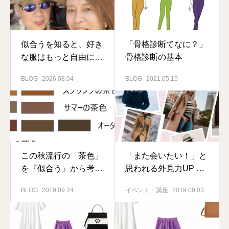
似合うを知ると、好き
「骨格診断てなに？」
な服はもっと自由に選
骨格診断の基本
べる
BLOG
2026.08.04
BLOG
2021.05.15
この秋流行の「茶色」
「また会いたい！」と
を『似合う』から考え
思われる外見力UP
る
第3弾
BLOG
2019.09.24
イベント・講座
2019.09.03