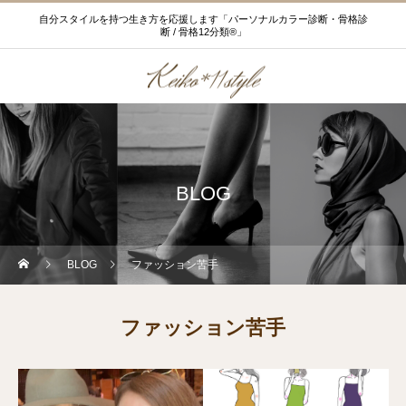
自分スタイルを持つ生き方を応援します「パーソナルカラー診断・骨格診
断 / 骨格12分類®」
BLOG
BLOG
ファッション苦手
ファッション苦手