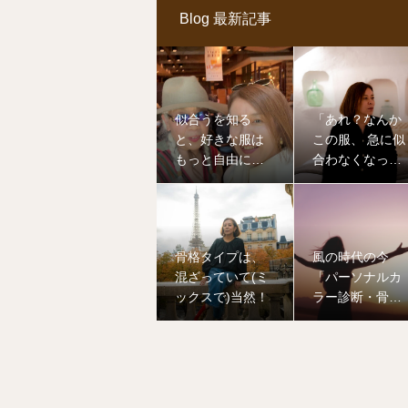
Blog 最新記事
似合うを知る
「あれ？なんか
と、好きな服は
この服、 急に似
もっと自由に選
合わなくなっ
べる
た？」なんてこ
とない？
骨格タイプは、
風の時代の今
混ざっていて(ミ
「パーソナルカ
ックスで)当然！
ラー診断・骨格
診断」は必要な
のか？