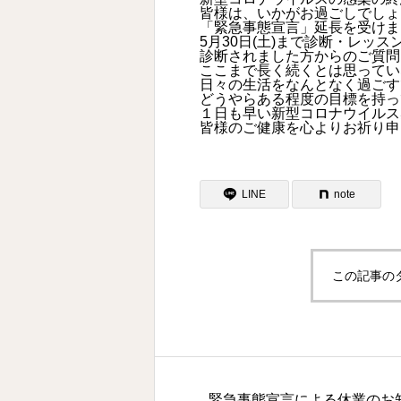
皆様は、いかがお過ごしでしょ
「緊急事態宣言」延長を受けま
5月30日(土)まで診断・レッ
診断されました方からのご質問
ここまで長く続くとは思ってい
日々の生活をなんとなく過ごす
どうやらある程度の目標を持っ
１日も早い新型コロナウイルス
皆様のご健康を心よりお祈り申
LINE
note
この記事の
緊急事態宣言による休業のお